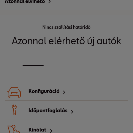
Azonnal elvihető
Sajtószoba
Nincs szállítási határidő
Hírek a SEAT világából
Azonnal elérhető új autók
Tovább a hírekhez
Konfiguráció
Időpontfoglalás
Kínálat