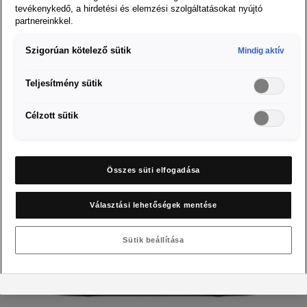
tevékenykedő, a hirdetési és elemzési szolgáltatásokat nyújtó
partnereinkkel.
Szigorúan kötelező sütik
Mindig aktív
Ibiza
Teljesítmény sütik
Konfigurátor
Célzott sütik
Azonnal elvihető
Összes süti elfogadása
Választási lehetőségek mentése
Sütik beállítása