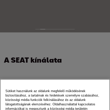
A SEAT kínálata
Sütiket használunk az oldalunk megfelelő működésének
biztosításához, a tartalmak és hirdetések személyre szabásához,
közösségi média funkciók felkínálásához és az oldalunk
látogatottságának elemzéséhez. Oldalhasználattal kapcsolatos
információkat is megosztunk a közösségi média területén