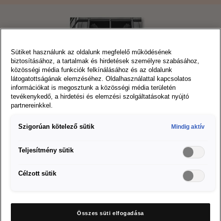
Sütiket használunk az oldalunk megfelelő működésének
biztosításához, a tartalmak és hirdetések személyre szabásához,
közösségi média funkciók felkínálásához és az oldalunk
látogatottságának elemzéséhez. Oldalhasználattal kapcsolatos
információkat is megosztunk a közösségi média területén
tevékenykedő, a hirdetési és elemzési szolgáltatásokat nyújtó
partnereinkkel.
Szigorúan kötelező sütik
Mindig aktív
SEAT Éves Jelentés 2021
Teljesítmény sütik
#MEGÁLLÍTHATATLAN
Célzott sütik
LENDÜLET 2021
Az elektromos impulzusok éve. Tekintse meg 2021-es
Összes süti elfogadása
jelentésünket az alábbi linken.