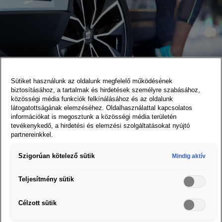
Sütiket használunk az oldalunk megfelelő működésének
biztosításához, a tartalmak és hirdetések személyre szabásához,
közösségi média funkciók felkínálásához és az oldalunk
látogatottságának elemzéséhez. Oldalhasználattal kapcsolatos
Gumiabroncsok és
információkat is megosztunk a közösségi média területén
tevékenykedő, a hirdetési és elemzési szolgáltatásokat nyújtó
keréktárcsák
partnereinkkel.
Szigorúan kötelező sütik
Mindig aktív
További információ
Teljesítmény sütik
Célzott sütik