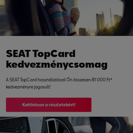
SEAT TopCard
kedvezménycsomag
A SEAT TopCard használatával Ön összesen 81 000 Ft*
kedvezményre jogosult!
Kattintson a részletekért!