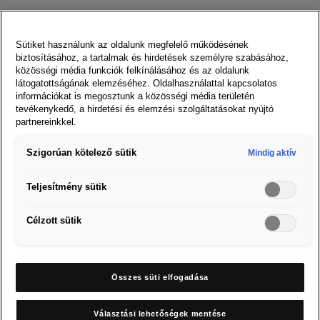
A SEAT egy dinamikus és fiatalos márka. Kiváló autókat
fejlesztünk és gyártunk, amikre mindig lehet számítani. A
Sütiket használunk az oldalunk megfelelő működésének
vásárlóink elvárásainak fellendítése és az ezen való túlteljesítés
biztosításához, a tartalmak és hirdetések személyre szabásához,
a mi hajtóerőnk. Minden szervezeti terület eltökélt ezekkel a
közösségi média funkciók felkínálásához és az oldalunk
látogatottságának elemzéséhez. Oldalhasználattal kapcsolatos
stratégiai szempontokkal kapcsolatban.
információkat is megosztunk a közösségi média területén
tevékenykedő, a hirdetési és elemzési szolgáltatásokat nyújtó
partnereinkkel.
Szigorúan kötelező sütik
Mindig aktív
Teljesítmény sütik
Fő motivációnk, hogy versenytársainknál magasabb
minőséget érjünk el a megbízhatóság és az észlelt
Célzott sütik
minőség tekintetében, ami meghaladja a külső és belső
ügyfelek elvárásait a piaci szegmensekben, ahol
versenyezünk.
Összes süti elfogadása
Választási lehetőségek mentése