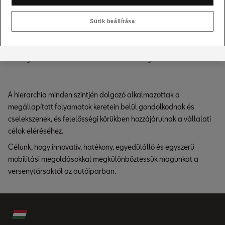
Sütik beállítása
A tréning és az eszmecsere folyamatos fejlődést biztosít
minden dolgozónak. Munkatársaink nagymértékben
meghatározzák a vállalat termékminőségét és sikerét.
A hierarchia minden szintjén dolgozó alkalmazottak a
megállapított folyamatok keretein belül gondolkodnak és
cselekszenek, és felelősségi körükben hozzájárulnak a vállalati
célok eléréséhez.
Célunk, hogy innovatív, hatékony, egyedülálló és egyszerű
mobilitási megoldásokkal megkülönböztessük magunkat a
versenytársaktól az autóiparban.