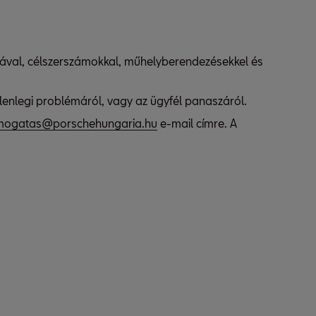
rdával, célszerszámokkal, műhelyberendezésekkel és
lenlegi problémáról, vagy az ügyfél panaszáról.
amogatas@porschehungaria.hu
e-mail címre. A