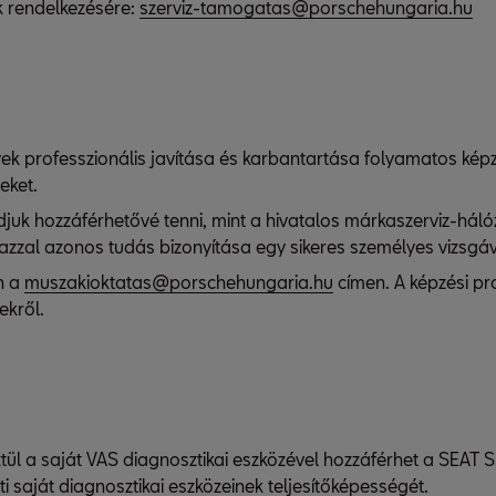
k rendelkezésére:
szerviz-tamogatas@porschehungaria.hu
ek professzionális javítása és karbantartása folyamatos kép
eket.
udjuk hozzáférhetővé tenni, mint a hivatalos márkaszerviz-háló
z azzal azonos tudás bizonyítása egy sikeres személyes vizsgáv
n a
muszakioktatas@porschehungaria.hu
címen. A képzési p
ekről.
ül a saját VAS diagnosztikai eszközével hozzáférhet a SEAT S
 saját diagnosztikai eszközeinek teljesítőképességét.