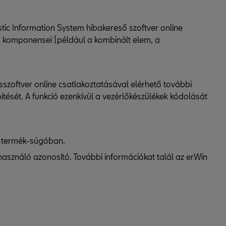
c Information System hibakereső szoftver online
ak komponensei (például a kombinált elem, a
zoftver online csatlakoztatásával elérhető további
tését. A funkció ezenkívül a vezérlőkészülékek kódolását
in-termék-súgóban.
elhasználó azonosító. További információkat talál az erWin