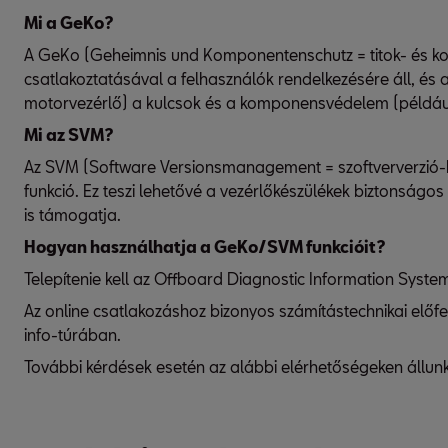
Mi a GeKo?
A GeKo (Geheimnis und Komponentenschutz = titok- és ko
csatlakoztatásával a felhasználók rendelkezésére áll, és
motorvezérlő) a kulcsok és a komponensvédelem (például
Mi az SVM?
Az SVM (Software Versionsmanagement = szoftververzió-ke
funkció. Ez teszi lehetővé a vezérlőkészülékek biztonságo
is támogatja.
Hogyan használhatja a GeKo/SVM funkcióit?
Telepítenie kell az Offboard Diagnostic Information Syste
Az online csatlakozáshoz bizonyos számítástechnikai előfel
info-túrában.
További kérdések esetén az alábbi elérhetőségeken állun