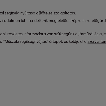
kai segítség nyújtása díjköteles szolgáltatás.
es irodalmon túl - rendelkezik megfelelően képzett szerelőgá
i, részletes információra van szükségünk a járműről és a je
a "Műszaki segítségnyújtás" űrlapot, és küldje el a
szerviz-t