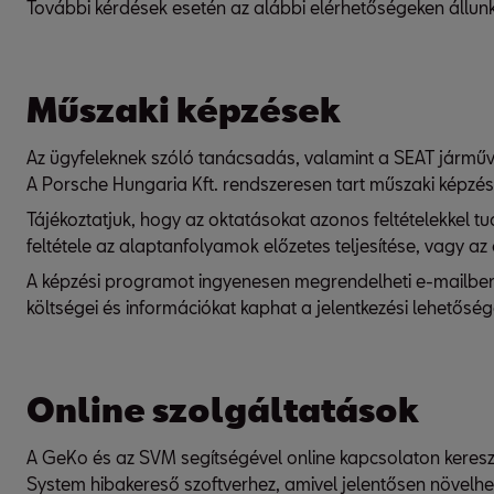
További kérdések esetén az alábbi elérhetőségeken állun
Műszaki képzések
Az ügyfeleknek szóló tanácsadás, valamint a SEAT járműv
A Porsche Hungaria Kft. rendszeresen tart műszaki képzés
Tájékoztatjuk, hogy az oktatásokat azonos feltételekkel t
feltétele az alaptanfolyamok előzetes teljesítése, vagy a
A képzési programot ingyenesen megrendelheti e-mailbe
költségei és információkat kaphat a jelentkezési lehetőség
Online szolgáltatások
A GeKo és az SVM segítségével online kapcsolaton kereszt
System hibakereső szoftverhez, amivel jelentősen növelheti