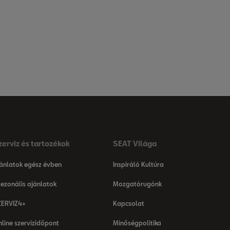
zerviz és tartozékok
SEAT Világa
ánlatok egész évben
Inspiráló Kultúra
ezonális ajánlatok
Mozgatórugónk
ZERVIZ4+
Kapcsolat
line szervizidőpont
Minőségpolitika