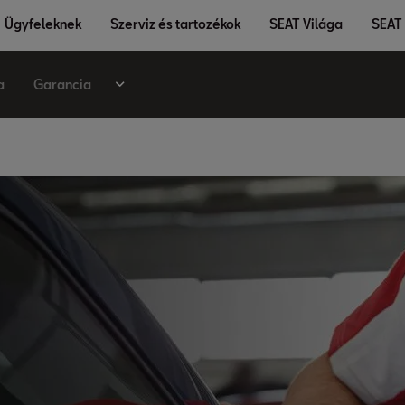
Ügyfeleknek
Szerviz és tartozékok
SEAT Világa
SEAT 
a
Garancia