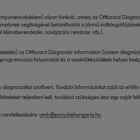
mponensvédelem) olyan funkció, amely az Offboard Diagnosti
 amelynek segítségével betaníthatók a jármű indításgátlóján
 klímaberendezés, navigációs rendszer stb.).
zelés) az Offboard Diagnostic Information System diagnóziss
s programozási folyamatát és a vezérlőkészülékek helyes beépí
m diagnosztikai szoftvert. További információkat talál az erW
tételeket teljesíteni kell, továbbá szükséges lesz egy saját f
k rendelkezésére:
umb@porschehungaria.hu