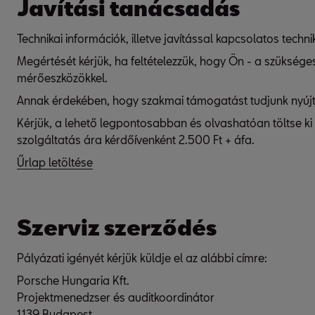
Javítási tanácsadás
Technikai információk, illetve javítással kapcsolatos techni
Megértését kérjük, ha feltételezzük, hogy Ön - a szükség
mérőeszközökkel.
Annak érdekében, hogy szakmai támogatást tudjunk nyújtan
Kérjük, a lehető legpontosabban és olvashatóan töltse ki 
szolgáltatás ára kérdőívenként 2.500 Ft + áfa.
Űrlap letöltése
Szerviz szerződés
Pályázati igényét kérjük küldje el az alábbi címre:
Porsche Hungaria Kft.
Projektmenedzser és auditkoordinátor
1139 Budapest