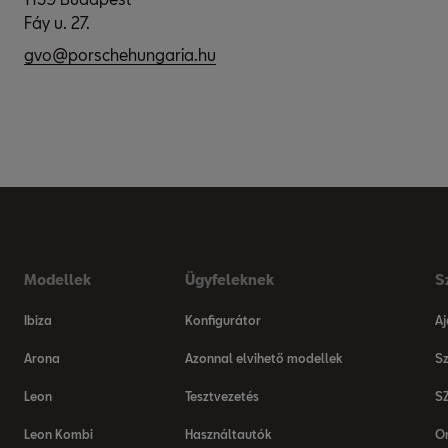
Fáy u. 27.
gvo@porschehungaria.hu
Modellek
Ügyfeleknek
S
Ibiza
Konfigurátor
Aj
Arona
Azonnal elvihető modellek
Sz
Leon
Tesztvezetés
S
Leon Kombi
Használtautók
On