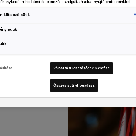
vékenykedő, a hirdetési és elemzési szolgáltatásokat nyújtó partnereinkkel.
n kötelező sütik
M
ény sütik
ütik
állítása
Választási lehetőségek mentése
Összes süti elfogadása
aria