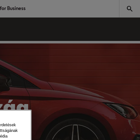
for Business
zág
irdetések
ottságának
édia