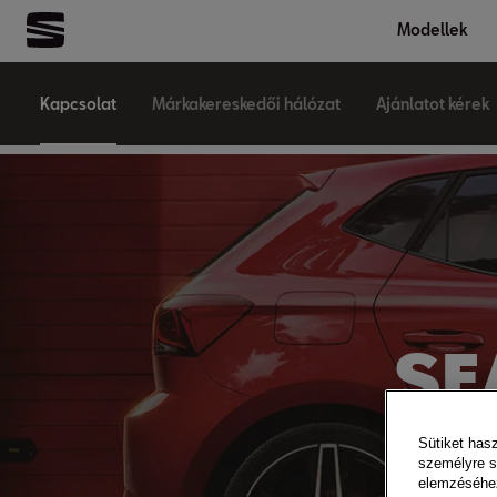
Modellek
Kapcsolat
Márkakereskedői hálózat
Ajánlatot kérek
SE
Sütiket has
személyre s
elemzéséhez