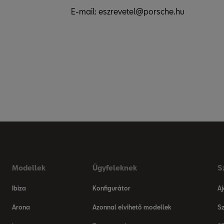
E-mail: eszrevetel@porsche.hu
Modellek
Ügyfeleknek
S
Ibiza
Konfigurátor
Aj
Arona
Azonnal elvihető modellek
Sz