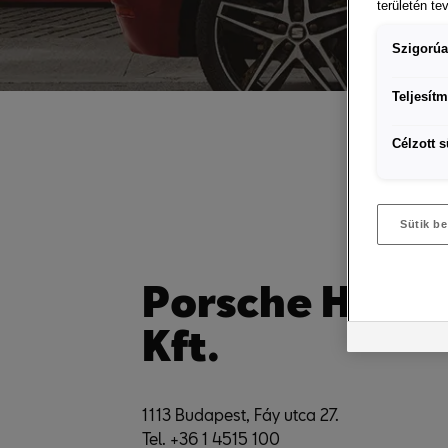
területén te
Szigorúa
Teljesítm
Célzott s
Sütik be
Porsche Hung
Kft.
1113 Budapest, Fáy utca 27.
Tel. +36 1 4515 100