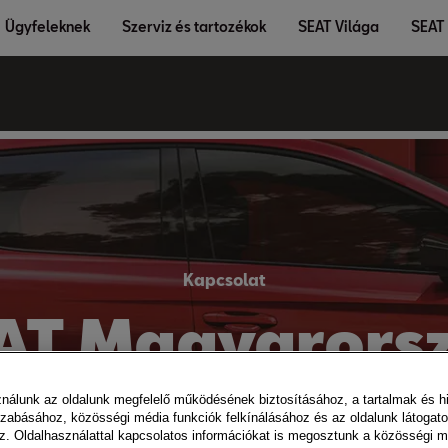
Ügyfeleknek
Szerviz és tartozékok
SEAT Világa
SEAT 
Kapcsolat
AT Magyarors
ználunk az oldalunk megfelelő működésének biztosításához, a tartalmak és h
zabásához, közösségi média funkciók felkínálásához és az oldalunk látogat
. Oldalhasználattal kapcsolatos információkat is megosztunk a közösségi m